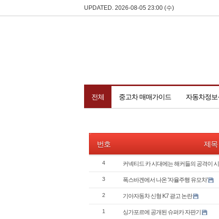
UPDATED. 2026-08-05 23:00 (수)
전체
중고차 매매가이드
자동차정보
번호
제목
4
커넥티드 카 시대에는 해커들의 공격이 
3
폭스바겐에서 나온 '자율주행 유모차'
2
기아자동차 신형 K7 광고 논란
1
싱가포르에 공개된 슈퍼카 자판기