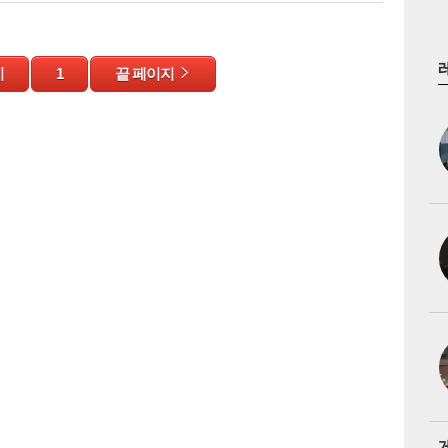
지
1
끝 페이지