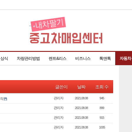
·상식
차량관리방법
렌트&리스
비즈니스
톡앤톡
자동차
글쓴이
날짜
조회 수
관리자
2021.08.08
945
시작
관리자
2021.08.08
899
관리자
2021.08.08
915
관리자
2021.08.08
1005